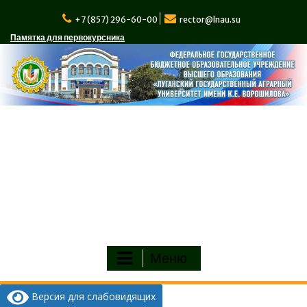
Перейти
к
+7 (857) 296-60-00
rector@lnau.su
содержимому
Памятка для первокурсника
Меню
Версия для слабовидящих