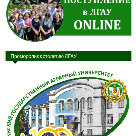
Проморолик к столетию ЛГАУ