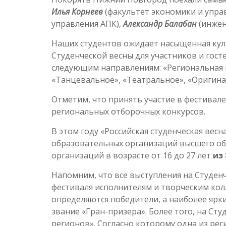
Илья Корнеев
(факультет экономики и упра
управления АПК),
Александр Балабан
(инжен
Наших студентов ожидает насыщенная куль
Студенческой весны для участников и гост
следующим направлениям: «Региональная 
«Танцевальное», «Театральное», «Оригинал
Отметим, что принять участие в фестивал
региональных отборочных конкурсов.
В этом году «Российская студенческая вес
образовательных организаций высшего об
организаций в возрасте от 16 до 27 лет
из
Напомним, что все выступления на Студен
фестиваля исполнителям и творческим ко
определяются победители, а наиболее ярк
звание «Гран-призера». Более того, на Ст
регионов». Согласно которому одна из ре