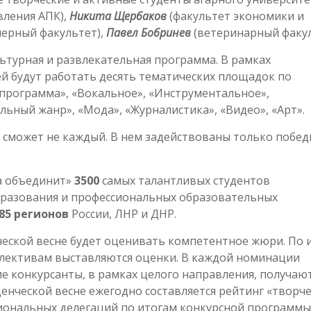
вления АПК),
Никита Щербаков
(факультет экономики и
ерный факультет),
Павел Бобринев
(ветеринарный факул
турная и развлекательная программа. В рамках
ей будут работать десять тематических площадок по
программа», «Вокальное», «Инструментальное»,
ьный жанр», «Мода», «Журналистика», «Видео», «Арт».
е сможет не каждый. В нем задействованы только побе
на объединит»
3500
самых талантливых студентов
разования и профессиональных образовательных
 85 регионов
России, ЛНР и ДНР.
ческой весне будет оценивать компетентное жюри. По 
ллективам выставляются оценки. В каждой номинации
ие конкурсанты, в рамках целого направления, получаю
уденческой весне ежегодно составляется рейтинг «творч
гиональных делегаций по итогам конкурсной программы