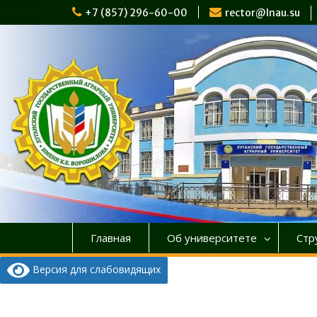
Перейти
+7 (857) 296-60-00
rector@lnau.su
к
содержимому
Главная
Об университете
Стр
Версия для слабовидящих