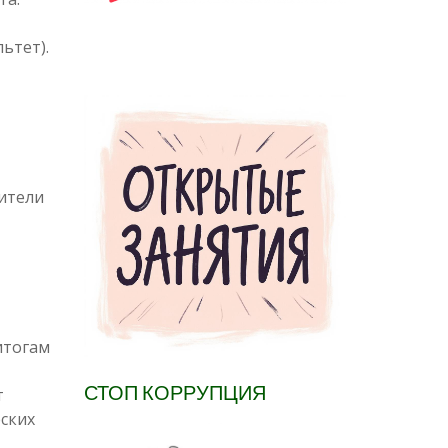
ьтет).
дители
итогам
СТОП КОРРУПЦИЯ
т
еских