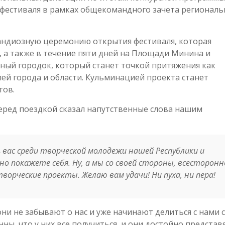
 фестиваля в рамках общекомандного зачета регионал
рандиозную церемонию открытия фестиваля, которая
, а также в течение пяти дней на Площади Минина и
ьный городок, который станет точкой притяжения как
елей города и области. Кульминацией проекта станет
тов.
ред поездкой сказал напутственные слова нашим
вас среди творческой молодежи нашей Республики и
но покажете себя. Ну, а мы со своей стороны, всесторонн
орческие проекты. Желаю вам удачи! Ни пуха, ни пера!
 они не забывают о нас и уже начинают делиться с нами
ы, что у них все получиться, и они достойно представ