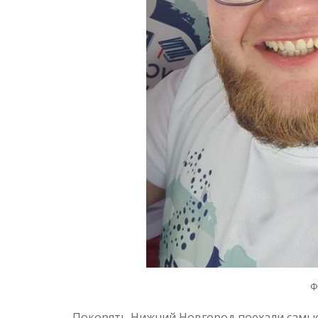
Ф
Покорять Нижний Новгород поехали самые 