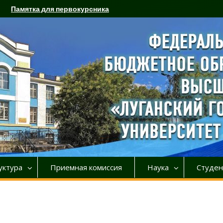
Памятка для первокурсника
уктура
Приемная комиссия
Наука
Студен