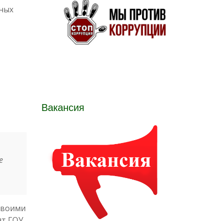
ьных
Вакансия
е
 своими
ят ГОУ