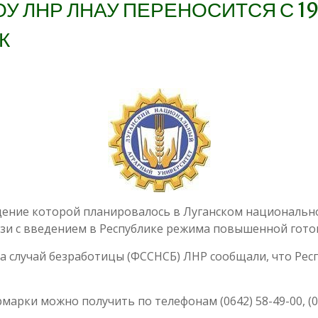
ОУ ЛНР ЛНАУ ПЕРЕНОСИТСЯ С 19
К
дение которой планировалось в Луганском национальн
язи с введением в Республике режима повышенной готов
а случай безработицы (ФССНСБ) ЛНР сообщали, что Рес
рки можно получить по телефонам (0642) 58-49-00, (06