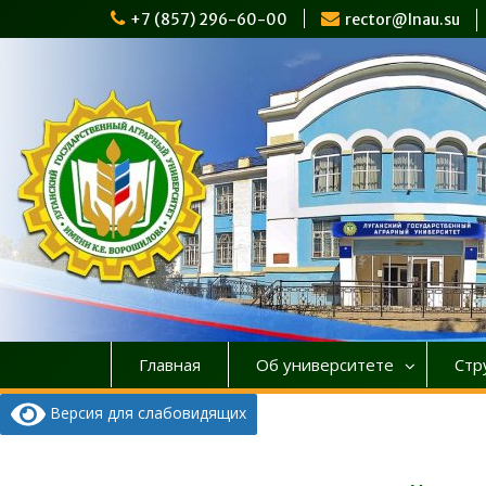
+7 (857) 296-60-00
rector@lnau.su
Главная
Об университете
Стр
Версия для слабовидящих