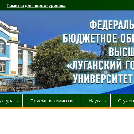
Памятка для первокурсника
уктура
Приемная комиссия
Наука
Студен