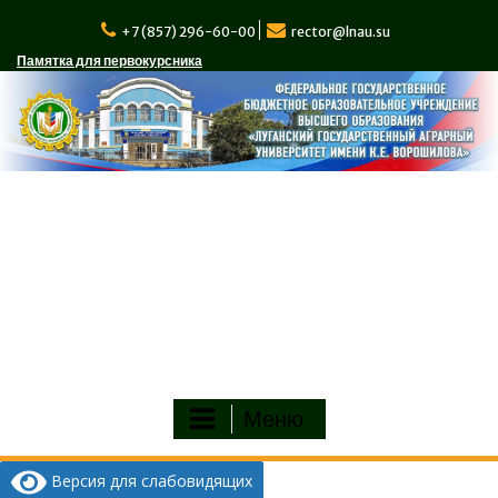
Перейти
к
+7 (857) 296-60-00
rector@lnau.su
содержимому
Памятка для первокурсника
Меню
Версия для слабовидящих