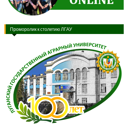
Проморолик к столетию ЛГАУ