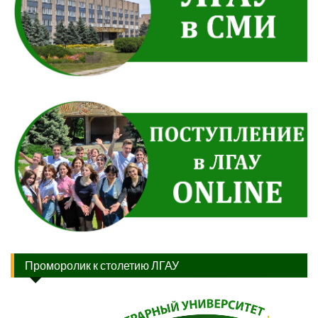
Проморолик к столетию ЛГАУ