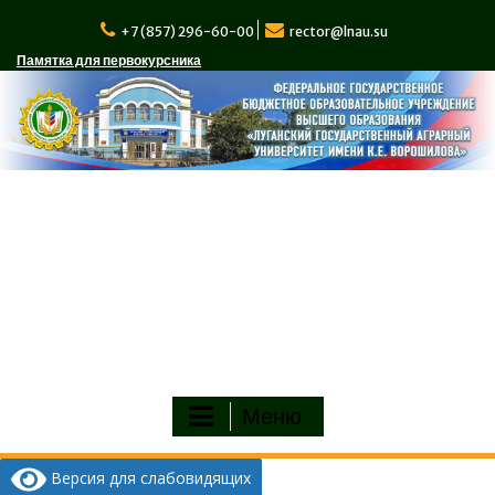
Перейти
к
+7 (857) 296-60-00
rector@lnau.su
содержимому
Памятка для первокурсника
Меню
Версия для слабовидящих