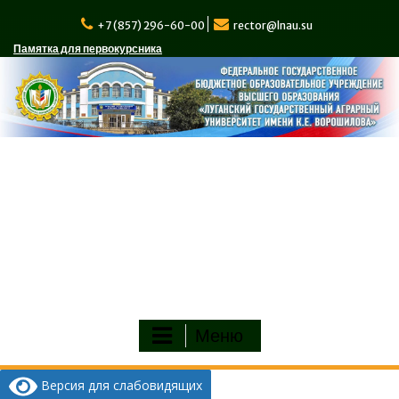
Перейти
к
+7 (857) 296-60-00
rector@lnau.su
содержимому
Памятка для первокурсника
Меню
Версия для слабовидящих