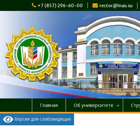
Перейти
+7 (857) 296-60-00
rector@lnau.su
к
содержимому
Главная
Об университете
Стр
Версия для слабовидящих