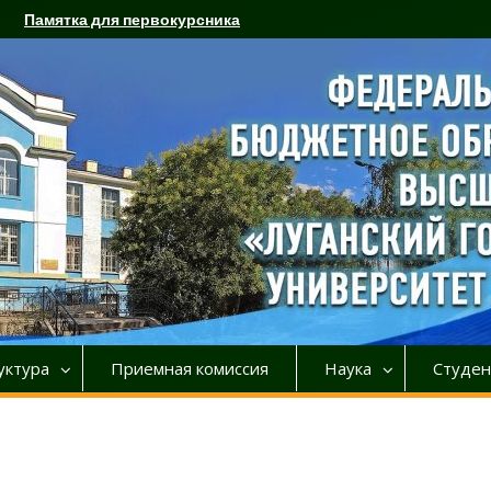
Памятка для первокурсника
уктура
Приемная комиссия
Наука
Студен