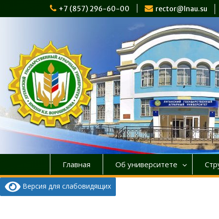
Перейти
+7 (857) 296-60-00
rector@lnau.su
к
содержимому
Главная
Об университете
Стр
Версия для слабовидящих