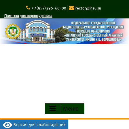
Перейти
к
+7 (857) 296-60-00
rector@lnau.su
содержимому
Памятка для первокурсника
Меню
Версия для слабовидящих