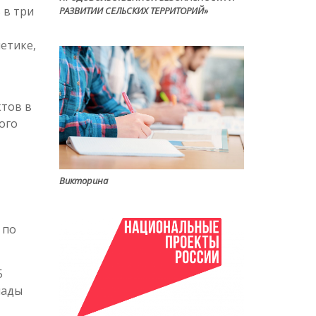
 в три
РАЗВИТИИ СЕЛЬСКИХ ТЕРРИТОРИЙ»
етике,
ктов в
ого
Викторина
 по
5
иады