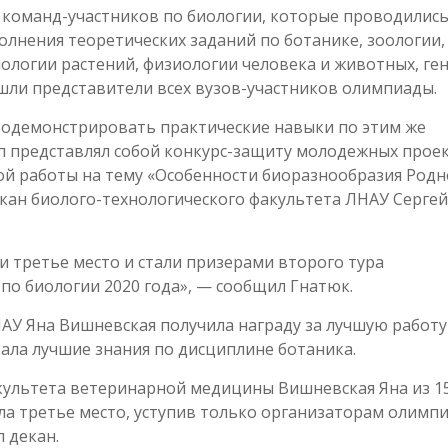
 команд-участников по биологии, которые проводились
олнения теоретических заданий по ботанике, зоологии,
ологии растений, физиологии человека и животных, ген
ошли представители всех вузов-участников олимпиады.
родемонстрировать практические навыки по этим же
п представлял собой конкурс-защиту молодежных прое
ой работы на тему «Особенности биоразнообразия Родн
 декан биолого-технологического факультета ЛНАУ Сергей
и третье место и стали призерами второго тура
по биологии 2020 года», — сообщил Гнатюк.
ЛНАУ Яна Вишневская получила награду за лучшую работу
зала лучшие знания по дисциплине ботаника.
акультета ветеринарной медицины Вишневская Яна из 1
яла третье место, уступив только организаторам олимп
 декан.