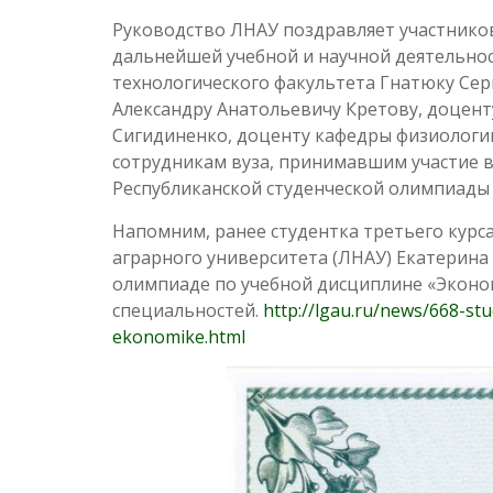
Руководство ЛНАУ поздравляет участнико
дальнейшей учебной и научной деятельнос
технологического факультета Гнатюку Се
Александру Анатольевичу Кретову, доцен
Сигидиненко, доценту кафедры физиологи
сотрудникам вуза, принимавшим участие в
Республиканской студенческой олимпиады 
Напомним, ранее студентка третьего курс
аграрного университета (ЛНАУ) Екатерина
олимпиаде по учебной дисциплине «Эконо
специальностей.
http://lgau.ru/news/668-st
ekonomike.html