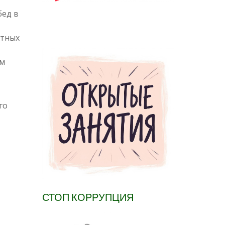
бед в
отных
ем
го
СТОП КОРРУПЦИЯ