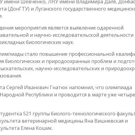
НУ имени Шевченко, ЛНУ имени Владимира Даля, Донбас
ета (ДонГТУ) и Луганского государственного медицинск
.
дения мероприятия является выявление одаренной
авательной и научно-исследовательской деятельности
рикладных биологических наук.
 олимпиады стало повышение профессиональной квалиф
ия биологических и природоохранных проблем и подго
зыскательских, научно-исследовательских и природоох
азования.
ета Сергей Иванович Гнатюк напомнил, что олимпиада
 Народной Республики и проводится в марте уже четыре
студентка 521 группы биолого-технологического факуль
акультета ветеринарной медицины Яна Вишневская и
культета Елена Кошик.