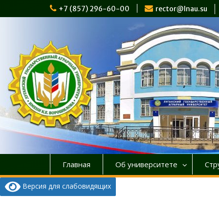
Перейти
+7 (857) 296-60-00
rector@lnau.su
к
содержимому
Главная
Об университете
Стр
Версия для слабовидящих