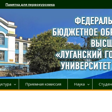
Памятка для первокурсника
уктура
Приемная комиссия
Наука
Студен