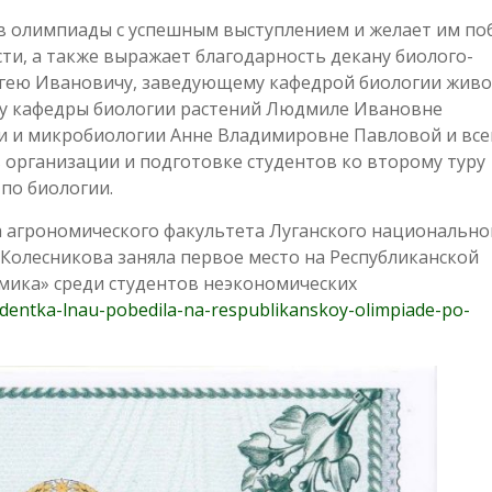
в олимпиады с успешным выступлением и желает им по
ти, а также выражает благодарность декану биолого-
ргею Ивановичу, заведующему кафедрой биологии жив
ту кафедры биологии растений Людмиле Ивановне
и и микробиологии Анне Владимировне Павловой и вс
 организации и подготовке студентов ко второму туру
по биологии.
а агрономического факультета Луганского национально
 Колесникова заняла первое место на Республиканской
мика» среди студентов неэкономических
udentka-lnau-pobedila-na-respublikanskoy-olimpiade-po-