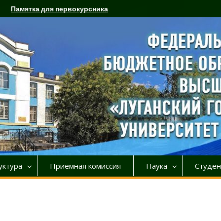
Памятка для первокурсника
уктура
Приемная комиссия
Наука
Студен