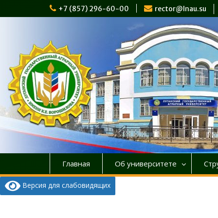
Перейти
+7 (857) 296-60-00
rector@lnau.su
к
содержимому
Главная
Об университете
Стр
Версия для слабовидящих