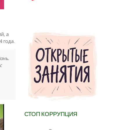
й, а
 года.
знь.
с
СТОП КОРРУПЦИЯ