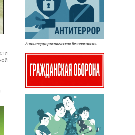
Антитеррористическая безопасность
сти
ной
я