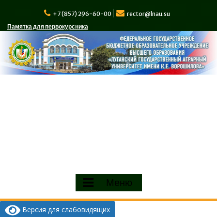
Перейти
к
+7 (857) 296-60-00
rector@lnau.su
содержимому
Памятка для первокурсника
Меню
Версия для слабовидящих