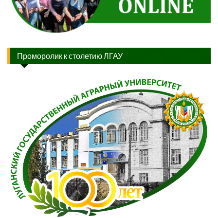
Проморолик к столетию ЛГАУ