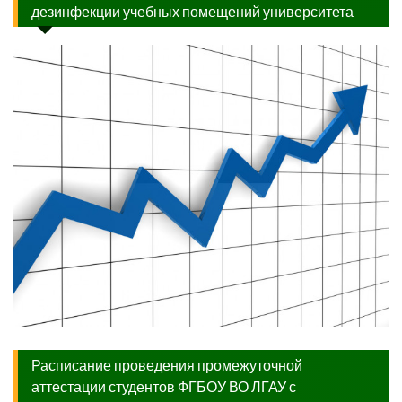
дезинфекции учебных помещений университета
Расписание проведения промежуточной
аттестации студентов ФГБОУ ВО ЛГАУ с