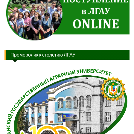
Проморолик к столетию ЛГАУ