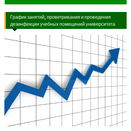
График занятий, проветривания и проведения
дезинфекции учебных помещений университета