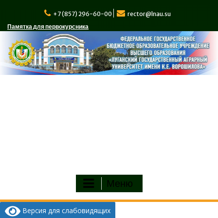
Перейти
к
+7 (857) 296-60-00
rector@lnau.su
содержимому
Памятка для первокурсника
Меню
Версия для слабовидящих