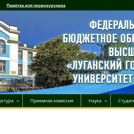
Памятка для первокурсника
уктура
Приемная комиссия
Наука
Студен