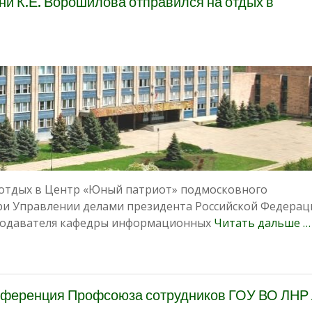
ни К.Е. Ворошилова отправился на отдых в
а отдых в Центр «Юный патриот» подмосковного
ри Управлении делами президента Российской Федераци
еподавателя кафедры информационных
Читать дальше …
онференция Профсоюза сотрудников ГОУ ВО ЛНР