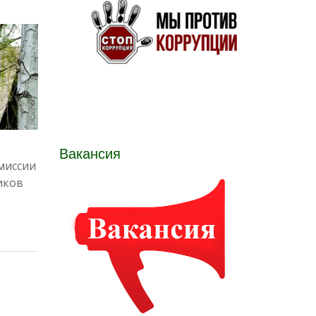
Вакансия
миссии
иков