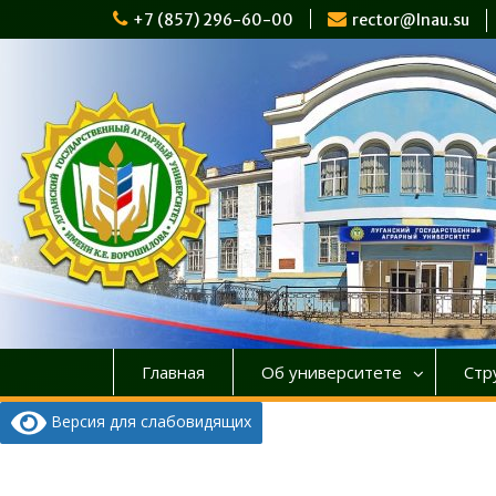
Перейти
+7 (857) 296-60-00
rector@lnau.su
к
содержимому
Главная
Об университете
Стр
Версия для слабовидящих