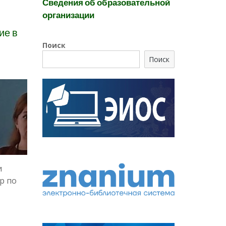
Сведения об образовательной
организации
ие в
Поиск
Поиск
и
р по