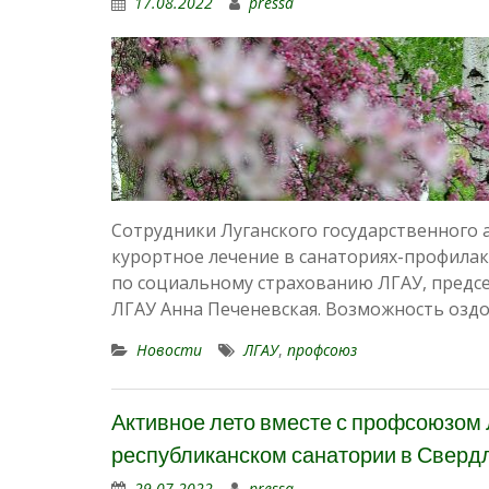
17.08.2022
pressa
Сотрудники Луганского государственного 
курортное лечение в санаториях-профилак
по социальному страхованию ЛГАУ, предс
ЛГАУ Анна Печеневская. Возможность озд
Новости
ЛГАУ
,
профсоюз
Активное лето вместе с профсоюзом 
республиканском санатории в Сверд
29.07.2022
pressa