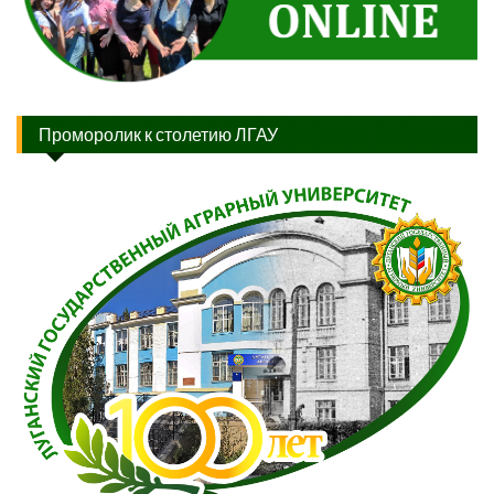
Проморолик к столетию ЛГАУ