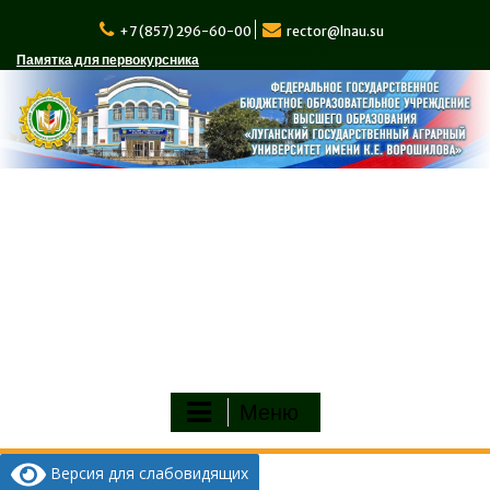
Перейти
к
+7 (857) 296-60-00
rector@lnau.su
содержимому
Памятка для первокурсника
Меню
Версия для слабовидящих